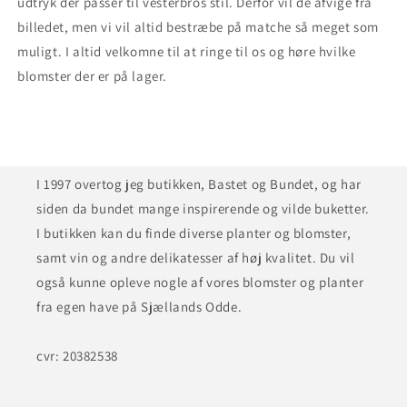
udtryk der passer til vesterbros stil. Derfor vil de afvige fra
billedet, men vi vil altid bestræbe på matche så meget som
muligt. I altid velkomne til at ringe til os og høre hvilke
blomster der er på lager.
I 1997 overtog jeg butikken, Bastet og Bundet, og har
siden da bundet mange inspirerende og vilde buketter.
I butikken kan du finde diverse planter og blomster,
samt vin og andre delikatesser af høj kvalitet. Du vil
også kunne opleve nogle af vores blomster og planter
fra egen have på Sjællands Odde.
cvr: 20382538