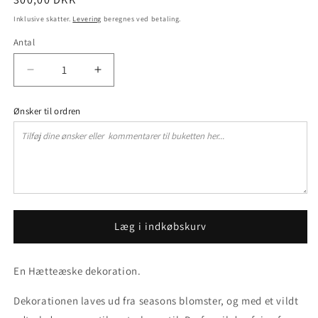
Inklusive skatter.
Levering
beregnes ved betaling.
Antal
Reducer
Øg
antallet
antallet
for
for
Ønsker til ordren
Hætteæske
Hætteæske
Læg i indkøbskurv
En Hætteæske dekoration.
Dekorationen laves ud fra seasons blomster, og med et vildt