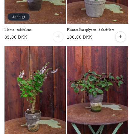
Udsolgt
Plante: sukkulent
Plante: Paraplytræ, Schefflera
Normalpris
85,00 DKK
Normalpris
100,00 DKK
Udsolgt
Læg i i