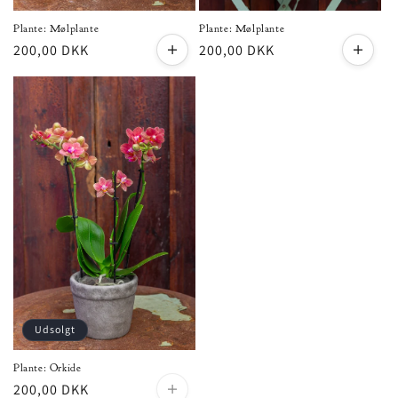
Plante: Mølplante
Plante: Mølplante
Normalpris
200,00 DKK
Normalpris
200,00 DKK
Læg i indkøbskurv
Læg i i
Udsolgt
Plante: Orkide
Normalpris
200,00 DKK
Udsolgt