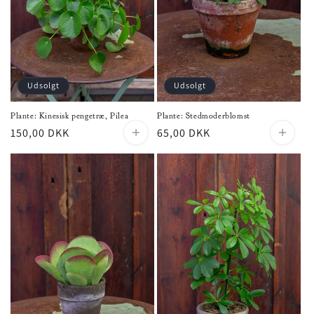
o
n
:
Udsolgt
Udsolgt
Plante: Kinesisk pengetræ, Pilea
Plante: Stedmoderblomst
Normalpris
150,00 DKK
Normalpris
65,00 DKK
Udsolgt
Udsolgt