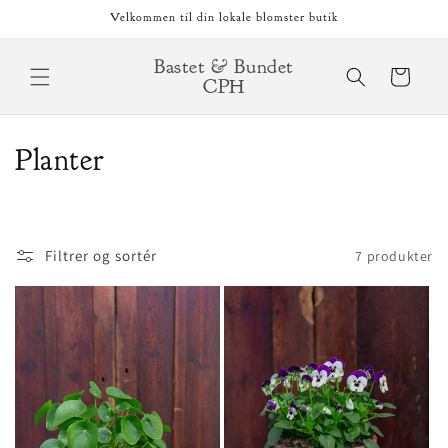
Gå til
Velkommen til din lokale blomster butik
indhold
Bastet & Bundet
Indkøbskurv
CPH
K
Planter
o
l
Filtrer og sortér
7 produkter
l
e
k
t
i